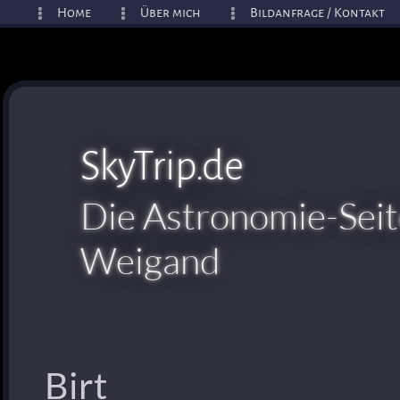
Home
Über mich
Bildanfrage / Kontakt
SkyTrip.de
Die Astronomie-Seit
Weigand
Birt