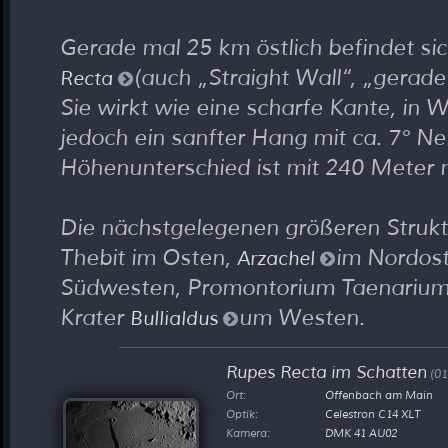
Gerade mal 25 km östlich befindet si
(auch
Straight Wall
,
gerad
Recta
Sie wirkt wie eine scharfe Kante, in Wi
jedoch ein sanfter Hang mit ca. 7° N
Höhenunterschied ist mit 240 Meter n
Die nächstgelegenen größeren Strukt
Thebit im Osten,
im Nordost
Arzachel
Südwesten, Promontorium Taenarium
Krater
um Westen.
Bullialdus
Rupes Recta im Schatten
(01
Ort:
Offenbach am Main
Optik:
Celestron C14 XLT
Kamera:
DMK 41 AU02