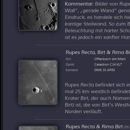
Kommentar
: Bilder von Ru
Wall
,
gerade Wand
genan
Eindruck, es handele sich hi
kantige Steilwand. So zum Bei
Beleuchtung mit harter Scha
ist es jedoch ein sanfter Han
Rupes Recta, Birt & Rima Bi
Ort:
Offenbach am Main
Optik:
Celestron C14 XLT
Kamera:
DMK 31 AF03
Rupes Recta befindet sich
mal 25 km westlich befindet
Krater Birt, der auch Namens
Birt) ist, die von Birt's We
Norden verläuft.
Rupes Recta & Rima Birt
(05