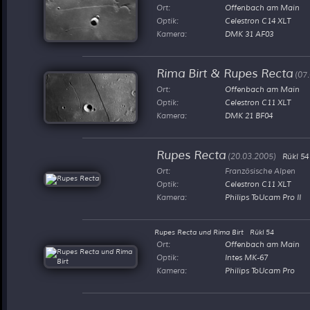
Ort:
Offenbach am Main
Optik:
Celestron C14 XLT
Kamera:
DMK 31 AF03
Rima Birt & Rupes Recta
(07
Ort:
Offenbach am Main
Optik:
Celestron C11 XLT
Kamera:
DMK 21 BF04
Rupes Recta
(20.03.2005)
Rükl 54
Ort:
Französische Alpen
Optik:
Celestron C11 XLT
Kamera:
Philips ToUcam Pro II
Rupes Recta und Rima Birt
Rükl 54
Ort:
Offenbach am Main
Optik:
Intes MK-67
Kamera:
Philips ToUcam Pro