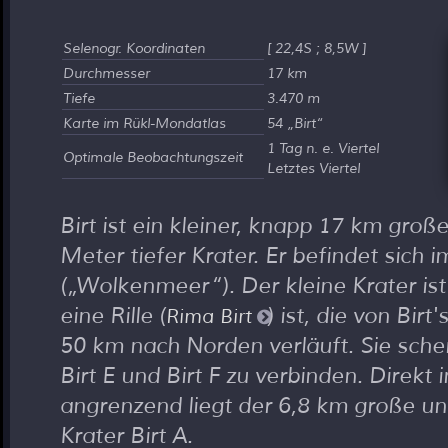
Selenogr. Koordinaten
[ 22,4S ; 8,5W ]
Durchmesser
17 km
Tiefe
3.470 m
Karte im Rükl-Mondatlas
54
Birt
1 Tag n. e. Viertel
Optimale Beobachtungszeit
Letztes Viertel
Birt ist ein kleiner, knapp 17 km groß
Meter tiefer Krater. Er befindet sich
(
Wolkenmeer
). Der kleine Krater 
eine Rille (
) ist, die von Bir
Rima Birt
50 km nach Norden verläuft. Sie schei
Birt E und Birt F zu verbinden. Direkt
angrenzend liegt der 6,8 km große un
Krater Birt A.