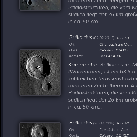
mehreren Zentralbergen. Auff
Radialstrukturen, die vom K
südlich liegt der 26 km groß
in ca. 50 km...
Bullialdus
(02.02.2012)
Rükl 53
Ort:
Offenbach am Main
Optik:
Celestron C14 XLT
Kamera:
DMK 41 AU02
Kommentar
: Bullialdus im
(Wolkenmeer) ist ein 63 km 
zahlreichen Terassenstrukt
mehreren Zentralbergen. Auff
Radialstrukturen, die vom K
südlich liegt der 26 km groß
in ca. 50 km...
Bullialdus
(20.03.2005)
Rükl 53
Ort:
Französische Alpen
Optik:
Celestron C11 XLT