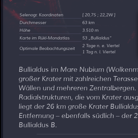
Selenogr. Koordinaten
[ 20,7S ; 22,2W ]
Durchmesser
63 km
Höhe
3.510 m
Karte im Rükl-Mondatlas
53
Bullialdus
2 Tage n. e. Viertel
Optimale Beobachtungszeit
1 Tag n. l. Viertel
Bullialdus im Mare Nubium (Wolkenme
großer Krater mit zahlreichen Terass
Wällen und mehreren Zentralbergen. A
Radialstrukturen, die vom Krater ausg
liegt der 26 km große Krater Bullialdu
Entfernung – ebenfalls südlich – der
Bullialdus B.