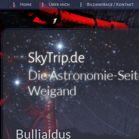
Home
Über mich
Bildanfrage / Kontakt
SkyTrip.de
Die Astronomie-Seit
Weigand
Bullialdus