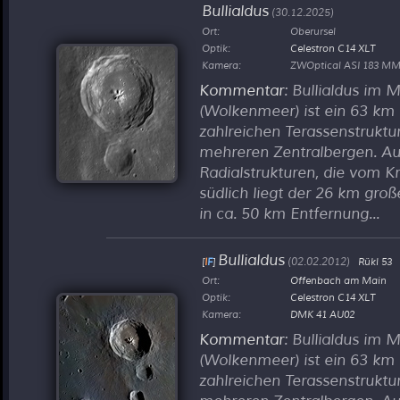
Bullialdus
(30.12.2025)
Ort:
Oberursel
Optik:
Celestron C14 XLT
Kamera:
ZWOptical ASI 183 MM
Kommentar
: Bullialdus im
(Wolkenmeer) ist ein 63 km 
zahlreichen Terassenstrukt
mehreren Zentralbergen. Auff
Radialstrukturen, die vom K
südlich liegt der 26 km groß
in ca. 50 km Entfernung...
Bullialdus
(02.02.2012)
[
I
F
]
Rükl 53
Ort:
Offenbach am Main
Optik:
Celestron C14 XLT
Kamera:
DMK 41 AU02
Kommentar
: Bullialdus im
(Wolkenmeer) ist ein 63 km 
zahlreichen Terassenstrukt