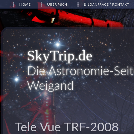
Home
Über mich
Bildanfrage / Kontakt
SkyTrip.de
Die Astronomie-Sei
Weigand
Tele Vue TRF-2008