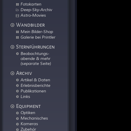
Fotokarten
Deep-Sky-Archiv
Astro-Movies
Wandbilder
Mein Bilder-Shop
Galerie bei Printler
Sternführungen
Beobachtungs-
abende & mehr
(separate Seite)
Archiv
Artikel & Daten
Erlebnisberichte
Publikationen
Links
Equipment
Optiken
Mechanisches
Kameras
Zubehör