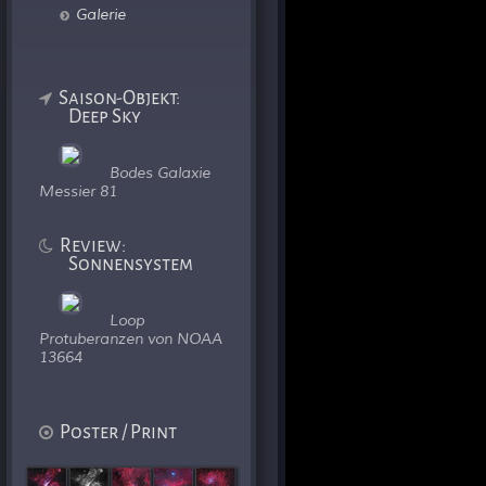
Galerie
Saison-Objekt:
Deep Sky
Bodes Galaxie
Messier 81
Review:
Sonnensystem
Loop
Protuberanzen von NOAA
13664
Poster / Print