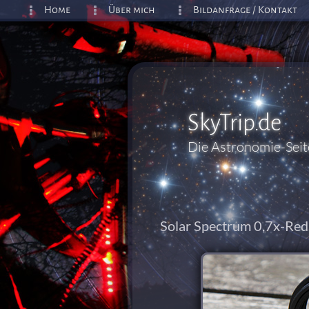
Home
Über mich
Bildanfrage / Kontakt
SkyTrip.de
Die Astronomie-Sei
Solar Spectrum 0,7x-Red