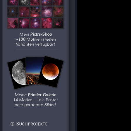
Mein
Pictrs-Shop
~100
Motive in vielen
Varianten verfügbar!
Meine
Printler-Galerie
14 Motive — als Poster
oder gerahmte Bilder!
Buchprojekte