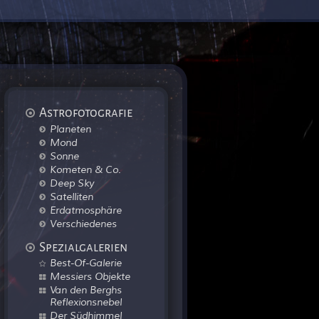
Astrofotografie
Planeten
Mond
Sonne
Kometen & Co.
Deep Sky
Satelliten
Erdatmosphäre
Verschiedenes
Spezialgalerien
Best-Of-Galerie
Messiers Objekte
Van den Berghs
Reflexionsnebel
Der Südhimmel