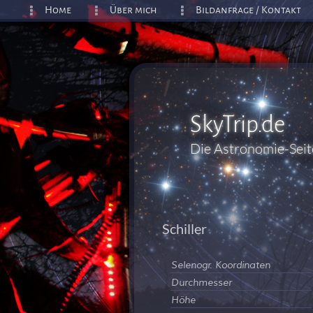
Home
Über mich
Bildanfrage / Kontakt
SkyTrip.de
Die Astronomie-Sei
Schiller
Selenogr. Koordinaten
Durchmesser
Höhe