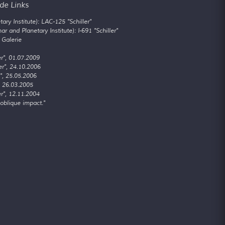
de Links
ary Institute): LAC-125 "Schiller"
r and Planetary Institute): I-691 "Schiller"
 Galerie
r", 01.07.2009
r", 24.10.2006
", 25.05.2006
, 26.03.2005
r", 12.11.2004
oblique impact."