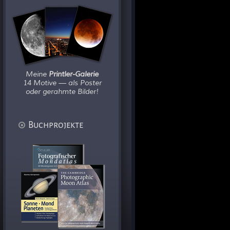
Meine
Printler-Galerie
14 Motive — als Poster
oder gerahmte Bilder!
Buchprojekte