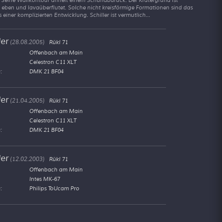
h eben und lavaüberflutet. Solche nicht kreisförmige Formationen sind das
 einer komplizierten Entwicklung. Schiller ist vermutlich...
ler
(28.08.2005)
Rükl 71
Offenbach am Main
Celestron C11 XLT
:
DMK 21 BF04
ler
(21.04.2005)
Rükl 71
Offenbach am Main
Celestron C11 XLT
:
DMK 21 BF04
ler
(12.02.2003)
Rükl 71
Offenbach am Main
Intes MK-67
:
Philips ToUcam Pro