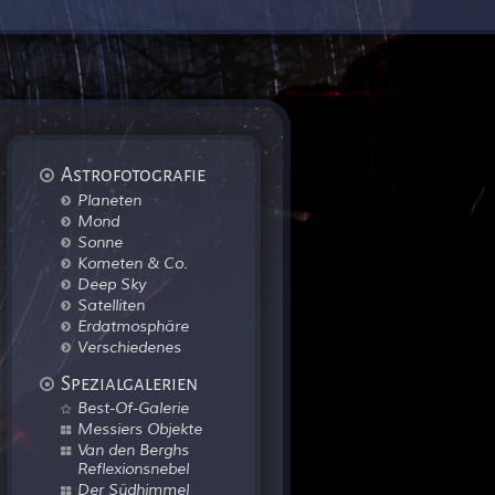
Astrofotografie
Planeten
Mond
Sonne
Kometen & Co.
Deep Sky
Satelliten
Erdatmosphäre
Verschiedenes
Spezialgalerien
Best-Of-Galerie
Messiers Objekte
Van den Berghs
Reflexionsnebel
Der Südhimmel