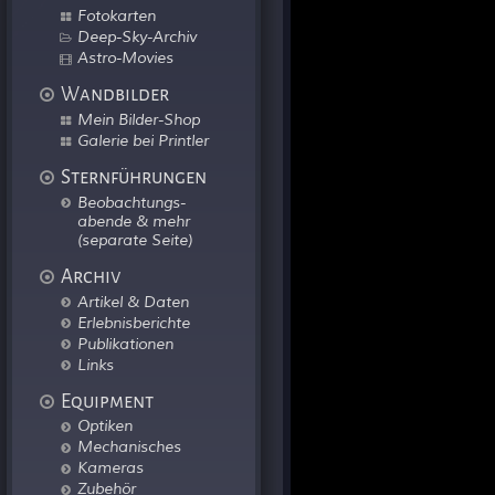
Fotokarten
Deep-Sky-Archiv
Astro-Movies
Wandbilder
Mein Bilder-Shop
Galerie bei Printler
Sternführungen
Beobachtungs-
abende & mehr
(separate Seite)
Archiv
Artikel & Daten
Erlebnisberichte
Publikationen
Links
Equipment
Optiken
Mechanisches
Kameras
Zubehör