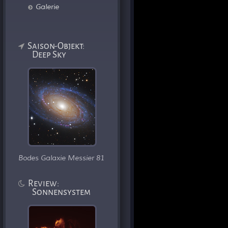
Galerie
Saison-Objekt:
Deep Sky
Bodes Galaxie Messier 81
Review:
Sonnensystem