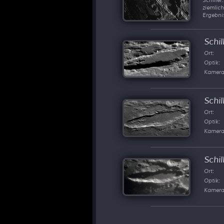
ziemlic
Ergebnis
Schil
Ort:
Optik:
Kamera
Schil
Ort:
Optik:
Kamera
Schil
Ort:
Optik:
Kamera