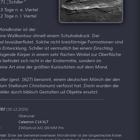
71
Schiller
3 Tage n. e. Viertel
2 Tage n. l. Viertel
ondkrater ist der
Seine Wallkontour ähnelt einem Schuhabdruck. Der
nd lavaüberflutet. Solche nicht kreisförmige Formationen sind
 Entwicklung. Schiller ist vermutlich bei einem Einschlag
lagende Körper in einem sehr flachen Winkel zur Oberfläche
 befindet sich nicht in der Kratermitte, sondern im
f seine Art eine der größten Kuriositäten auf dem Mond.
hiller (gest. 1627) benannt, einem deutschen Mönch der den
lum Stellarum Christianum) verfasst hat. Darin wurden die
lder durch biblisch Gestalten ud Objekte ersetzt.
ler
(30.12.2025)
Oberursel
Celestron C14 XLT
:
ZWOptical ASI 183 MM Pro
tar
: Einer der bemerkenswertesen Mondkrater ist der langestreckte Krater
r. Seine Wallkontour ähnelt einem Schuhabdruck. Der Kratergrund ist