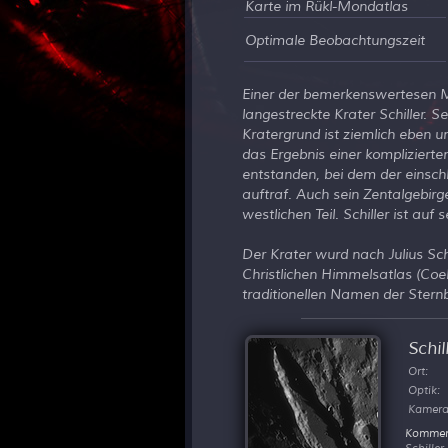
Karte im Rükl-Mondatlas
Optimale Beobachtungszeit
Einer der bemerkenswertesen M
langestreckte Krater Schiller. 
Kratergrund ist ziemlich eben u
das Ergebnis einer komplizierten
entstanden, bei dem der einsch
auftraf. Auch sein Zentalgebirge
westlichen Teil. Schiller ist au
Der Krater wurd nach Julius Sc
Christlichen Himmelsatlas (Coe
traditionellen Namen der Sternbi
Schil
Ort:
Optik:
Kamera
Kommen
Schille