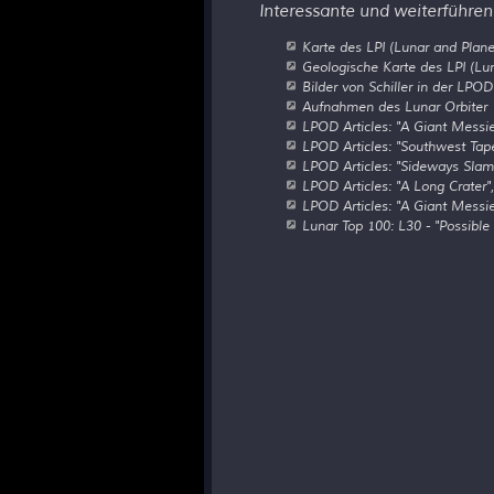
Interessante und weiterführen
Karte des LPI (Lunar and Planet
Geologische Karte des LPI (Luna
Bilder von Schiller in der LPOD
Aufnahmen des Lunar Orbiter
LPOD Articles: "A Giant Messie
LPOD Articles: "Southwest Tape
LPOD Articles: "Sideways Slam
LPOD Articles: "A Long Crater"
LPOD Articles: "A Giant Messie
Lunar Top 100: L30 - "Possible 