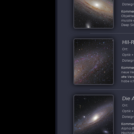
Dateigr
Kommen
Objekten
musste 
Deep Sk
HII-
Ort:
Optik •
Dateigr
Kommen
neue Ve
alte Vers
habe ich
Die 
Ort:
Optik •
Dateigr
Kommen
Alpha-B
Hochneb