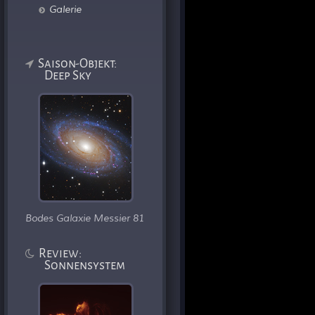
Galerie
Saison-Objekt:
Deep Sky
Bodes Galaxie Messier 81
Review:
Sonnensystem