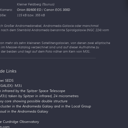
Kleiner Feldberg (Taunus)
 Kamera:
Orion 80/600 ED
/
Canon EOS 300D
öße:
115 kB bzw. 355 kB
uch Großer Andromedanebel, Andromeda-Galaxie oder manchmal
ne nach dem Sternbild Andromeda benannte Spiralgalaxie (NGC 224) vom
 mehr als zehn kleineren Satellitengalaxien, von denen zwei elliptische
s im Messier-Katalog verzeichnet sind und auf dieser Aufnahme zu
e der beiden und liegt auf dem Foto näher am Kern von M31.
de Links
bei SEDS
 (GALEX): M31
infrared by the Spitzer Space Telescope
1) taken by Spitzer in infrared, 24 micrometres
y core showing possible double structure
ar cluster in the Andromeda Galaxy and in the Local Group
cloud in the Andromeda Galaxy
he Curdridge Observatory
on.com