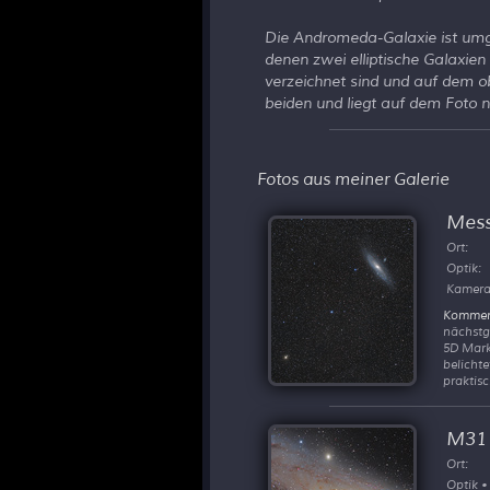
Die Andromeda-Galaxie ist umge
denen zwei elliptische Galaxien
verzeichnet sind und auf dem o
beiden und liegt auf dem Foto
Fotos aus meiner Galerie
Mess
Ort:
Optik:
Kamera
Kommen
nächstg
5D Mark
belicht
praktisc
M31
Ort:
Optik •