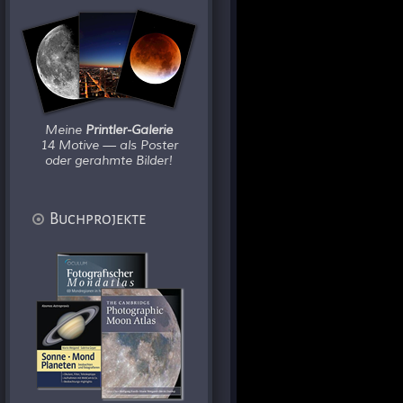
Meine
Printler-Galerie
14 Motive — als Poster
oder gerahmte Bilder!
Buchprojekte