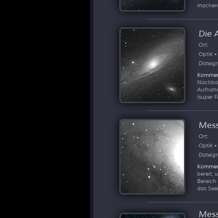
machen 
Die 
Ort:
Optik •
Dateigr
Kommen
Nachbar
Aufnahm
(super 
Mess
Ort:
Optik •
Dateigr
Kommen
bereit, 
Bereich
das Seei
Mess