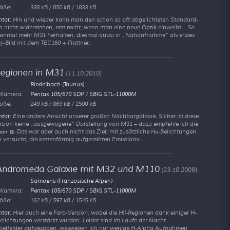
öße:
338 kB / 850 kB / 1833 kB
tar
: Hin und wieder kann man den schon so oft abgelichteten Standard-
 nicht widerstehen, erst recht, wenn man eine neue Optik einweiht... So
einmal mehr M31 herhalten, diesmal quasi in
Nahaufnahme
als erstes
y-Bild mit dem TEC160 + Flattner.
Regionen in M31
(11.10.2010)
Riedelbach (Taunus)
 Kamera:
Pentax 105/670 SDP
/
SBIG STL-11000M
öße:
249 kB / 869 kB / 2500 kB
tar
: Eine andere Ansicht unserer großen Nachbargalaxie. Sicher ist diese
rsion keine
ausgewogene
Darstellung von M31 – dazu empfehle ich die
. Das war aber auch nicht das Ziel: mit zusätzliche Hα-Belichtungen
ion
 versucht, die kettenförmig aufgereihten Emissions-...
Andromeda Galaxie mit M32 und M110
(23.10.2008)
Samoens (Französische Alpen)
 Kamera:
Pentax 105/670 SDP
/
SBIG STL-11000M
öße:
162 kB / 597 kB / 1545 kB
tar
: Hier auch eine Farb-Version, wobei die HII-Regionen dank einiger H-
elichtungen verstärkt wurden. Leider sind im Laufe der Nacht
elfelder aufgezogen, weswegen ich nur wenige H-Alpha Aufnahmen