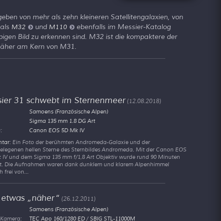
ben von mehr als zehn kleineren Satellitengalaxien, von
 als
und
ebenfalls im Messier-Katalog
M32
M110
bigen Bild zu erkennen sind. M32 ist die kompaktere der
 näher am Kern von M31.
ier 31 schwebt im Sternenmeer
(12.08.2018)
Samoens (Französische Alpen)
Sigma 135 mm 1.8 DG Art
:
Canon EOS 5D Mk IV
tar
: Ein Foto der berühmten Andromeda-Galaxie und der
elegenen hellen Sterne des Sternbildes Andromeda. Mit der Canon EOS
 IV und dem Sigma 135 mm f/1,8 Art Objektiv wurde rund 90 Minuten
et. Die Aufnahmen waren dank dunklem und klarem Alpenhimmel
h frei von...
 etwas
näher
(26.12.2011)
Samoens (Französische Alpen)
 Kamera:
TEC Apo 160/1280 ED
/
SBIG STL-11000M