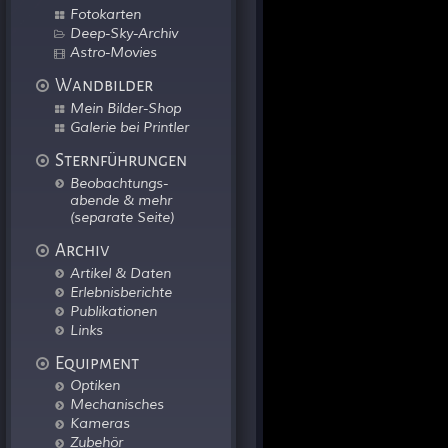
Fotokarten
Deep-Sky-Archiv
Astro-Movies
Wandbilder
Mein Bilder-Shop
Galerie bei Printler
Sternführungen
Beobachtungs-
abende & mehr
(separate Seite)
Archiv
Artikel & Daten
Erlebnisberichte
Publikationen
Links
Equipment
Optiken
Mechanisches
Kameras
Zubehör