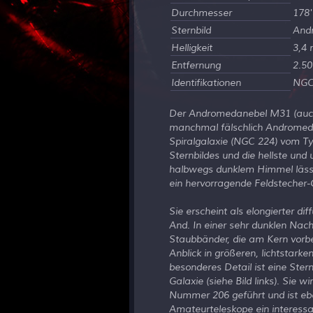
Durchmesser
178'
Sternbild
And
Helligkeit
3,4
Entfernung
2.50
Identifikationen
NGC
Der Andromedanebel M31 (auc
manchmal fälschlich Andromeda
Spiralgalaxie (NGC 224) vom Ty
Sternbildes und die hellste und
halbwegs dunklem Himmel lässt 
ein hervorragende Feldstecher-
Sie erscheint als elongierter dif
And. In einer sehr dunklen Nach
Staubbänder, die am Kern vorbe
Anblick in größeren, lichtstarke
besonderes Detail ist eine Stern
Galaxie (siehe Bild links). Sie 
Nummer 206 geführt und ist ebe
Amateurteleskope ein interessan