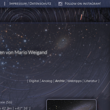
Impressum / Datenschutz
Follow on instagram!
ten von Mario Weigand
[
|
|
|
|
]
Digital
Analog
Archiv
Webtipps
Literatur
xie (Sb)
h 42.7m | +41° 16' ]