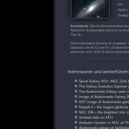
Ort:
Optik •
Dateigr
Kommentar
: Der Andromedanebel (a
fälschlich Andromeda-Galaxis) ist ei
Typ Sb.
Die Andromeda-Galaxie ist umgeben von
Galaxien als M 32 und M 110 ebenfall
erkennen sind. M32 ist die kompakter
Interessante und weiterführen
Spiral Galaxy M31 (NGC 224) 
The Galaxy Evolution Explorer
The Andromeda Galaxy seen in 
Image of Andromeda Galaxy (M3
HST image of Andromeda galax
Mayall II – the largest globul
NGC 206 – the brightest star 
Simbad data on M31
Globular Clusters in M31 at T
Andromeda galaxy at SolStati