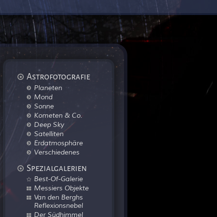
Astrofotografie
Planeten
Mond
Sonne
Kometen & Co.
Deep Sky
Satelliten
Erdatmosphäre
Verschiedenes
Spezialgalerien
Best-Of-Galerie
Messiers Objekte
Van den Berghs
Reflexionsnebel
Der Südhimmel