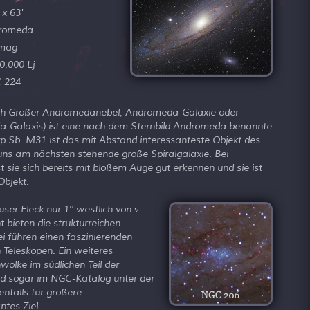
 x 63'
romeda
 mag
0.000 Lj
 224
h Großer Andromedanebel, Andromeda-Galaxie oder
-Galaxis) ist eine nach dem Sternbild Andromeda benannte
p Sb. M31 ist das mit Abstand interessanteste Objekt des
 uns am nächsten stehende große Spiralgalaxie. Bei
sie sich bereits mit bloßem Auge gut erkennen und sie ist
Objekt.
fuser Fleck nur 1° westlich von ν
t bieten die strukturreichen
i führen einen faszinierenden
n Teleskopen. Ein weiteres
wolke im südlichen Teil der
wird sogar im NGC-Katalog unter der
nfalls für größere
tes Ziel.