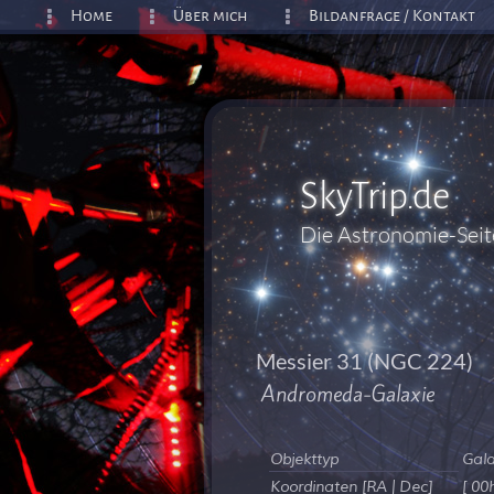
Home
Über mich
Bildanfrage / Kontakt
SkyTrip.de
Die Astronomie-Sei
Messier 31 (NGC 224)
Andromeda-Galaxie
Objekttyp
Gala
Koordinaten [RA | Dec]
[ 00