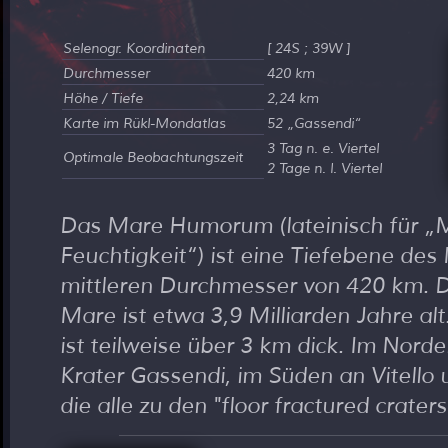
Selenogr. Koordinaten
[ 24S ; 39W ]
Durchmesser
420 km
Höhe / Tiefe
2,24 km
Karte im Rükl-Mondatlas
52
Gassendi
3 Tag n. e. Viertel
Optimale Beobachtungszeit
2 Tage n. l. Viertel
Das Mare Humorum (lateinisch für „
Feuchtigkeit“) ist eine Tiefebene de
mittleren Durchmesser von 420 km. 
Mare ist etwa 3,9 Milliarden Jahre alt
ist teilweise über 3 km dick. Im Nord
Krater Gassendi, im Süden an Vitello
die alle zu den "floor fractured crater