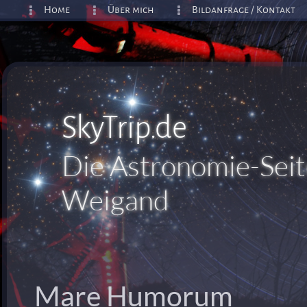
Home
Über mich
Bildanfrage / Kontakt
SkyTrip.de
Die Astronomie-Seit
Weigand
Mare Humorum