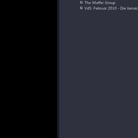
The Maffei Group
VdS: Februar 2010 - Die benach