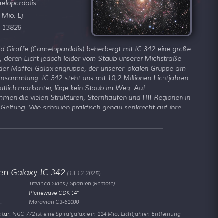
elopardalis
 Mio. Lj
 13826
ld Giraffe (Camelopardalis) beherbergt mit IC 342 eine große
e, deren Licht jedoch leider vom Staub unserer Michstraße
d der Maffei-Galaxiengruppe, der unserer lokalen Gruppe am
sammlung. IC 342 steht uns mit 10,2 Millionen Lichtjahren
utlich markanter, läge kein Staub im Weg. Auf
en die vielen Strukturen, Sternhaufen und HII-Regionen in
 Geltung. Wie schauen praktisch genau senkrecht auf ihre
en Galaxy IC 342
(13.12.2025)
Trevinca Skies / Spanien (Remote)
Planewave CDK 14"
:
Moravian C3-61000
tar
: NGC 772 ist eine Spiralgalaxie in 114 Mio. Lichtjahren Entfernung