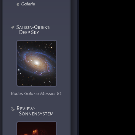
Galerie
Saison-Objekt:
Deep Sky
Bodes Galaxie Messier 81
Review:
Sonnensystem