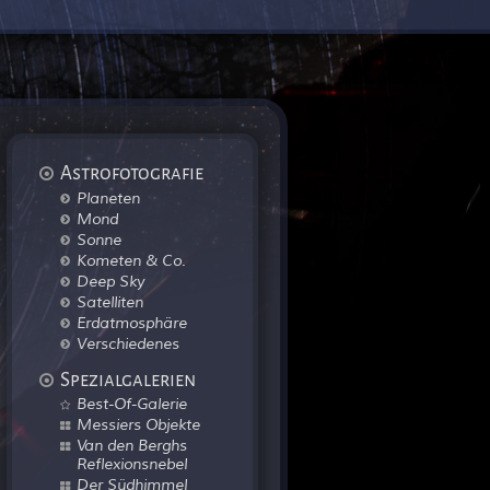
Astrofotografie
Planeten
Mond
Sonne
Kometen & Co.
Deep Sky
Satelliten
Erdatmosphäre
Verschiedenes
Spezialgalerien
Best-Of-Galerie
Messiers Objekte
Van den Berghs
Reflexionsnebel
Der Südhimmel