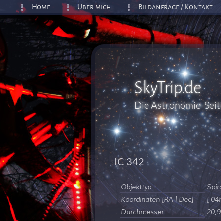
Home
Über mich
Bildanfrage / Kontakt
SkyTrip.de
Die Astronomie-Sei
IC 342
Objekttyp
Spir
Koordinaten [RA | Dec]
[ 04
Durchmesser
20,9