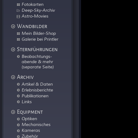
Fotokarten
Deep-Sky-Archiv
Astro-Movies
Wandbilder
Mein Bilder-Shop
Galerie bei Printler
Sternführungen
Beobachtungs-
abende & mehr
(separate Seite)
Archiv
Artikel & Daten
Erlebnisberichte
Publikationen
Links
Equipment
Optiken
Mechanisches
Kameras
Zubehör