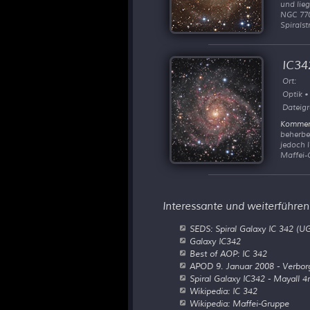
und lieg
NGC 770 
Spiralst
IC342
Ort:
Optik •
Dateigr
Kommen
beherber
jedoch l
Maffei-
Interessante und weiterführen
SEDS: Spiral Galaxy IC 342 (UG
Galaxy IC342
Best of AOP: IC 342
APOD 9. Januar 2008 - Verborg
Spiral Galaxy IC342 - Mayall 
Wikipedia: IC 342
Wikipedia: Maffei-Gruppe