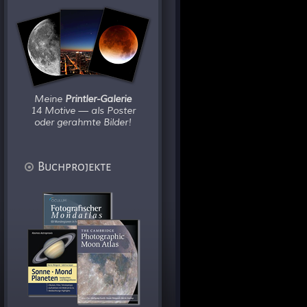
Meine
Printler-Galerie
14 Motive — als Poster
oder gerahmte Bilder!
Buchprojekte