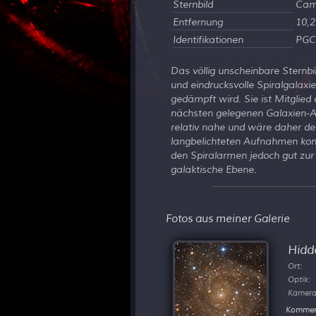
Sternbild
Cam
Entfernung
10,2
Identifikationen
PGC
Das völlig unscheinbare Sternbi
und eindrucksvolle Spiralgalaxi
gedämpft wird. Sie ist Mitglie
nächsten gelegenen Galaxien-An
relativ nahe und wäre daher de
langbelichteten Aufnahmen komm
den Spiralarmen jedoch gut zur
galaktische Ebene.
Fotos aus meiner Galerie
Hidd
Ort:
Optik:
Kamera
Kommen