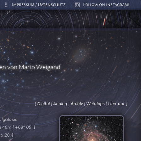
Impressum / Datenschutz
Follow on instagram!
ten von Mario Weigand
[
|
|
|
|
]
Digital
Analog
Archiv
Webtipps
Literatur
algalaxie
h 46m | +68° 05' ]
 x 20,4'