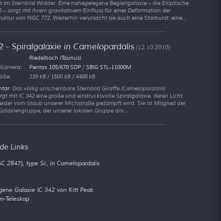
t im Sternbild Widder. Eine nahegelegene Begleitgalaxie – die Elliptische
– sorgt mit ihrem gravitativem Einfluss für einer Deformation der
ruktur von NGC 772. Weiterhin verursacht sie auch eine Starburst: eine...
 - Spiralgalaxie in Camelopardalis
(12.10.2010)
Riedelbach (Taunus)
 Kamera:
Pentax 105/670 SDP
/
SBIG STL-11000M
öße:
239 kB / 1500 kB / 4400 kB
tar
: Das völlig unscheinbare Sternbild Giraffe (Camelopardalis)
gt mit IC 342 eine große und eindrucksvolle Spiralgalaxie, deren Licht
eider vom Staub unserer Michstraße gedämpft wird. Sie ist Mitglied der
Galaxiengruppe, der unserer lokalen Gruppe am...
de Links
C 2847), type Sc, in Camelopardalis
ene Galaxie IC 342 von Kitt Peak
4m-Teleskop