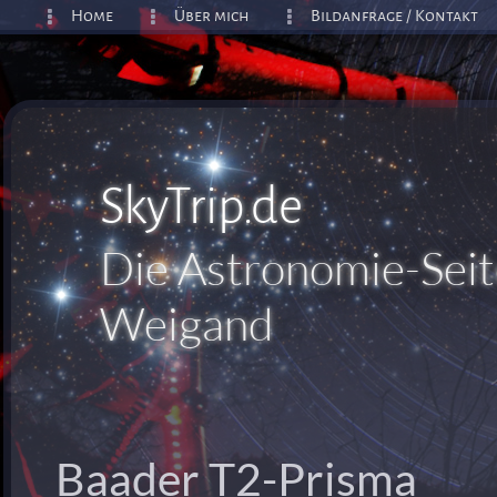
Home
Über mich
Bildanfrage / Kontakt
SkyTrip.de
Die Astronomie-Seit
Weigand
Baader T2-Prisma