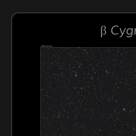
β Cygn